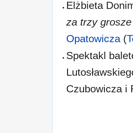
Elżbieta Doni
za trzy grosze
Opatowicza
(
T
Spektakl bale
Lutosławskiego
Czubowicza i 