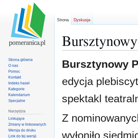
Strona
Dyskusja
Bursztynowy 
Przejdź
Przejdź
Strona główna
Bursztynowy P
do
do
O nas
Pomoc
nawigacji
wyszukiwania
Kontakt
edycja plebiscy
Indeks haseł
Kategorie
spektakl teatral
Kalendarium
Specjalne
Narzędzia
Z nominowanych
Linkujące
Zmiany w linkowanych
Wersja do druku
wyłoniło siedm
Link do tej wersji