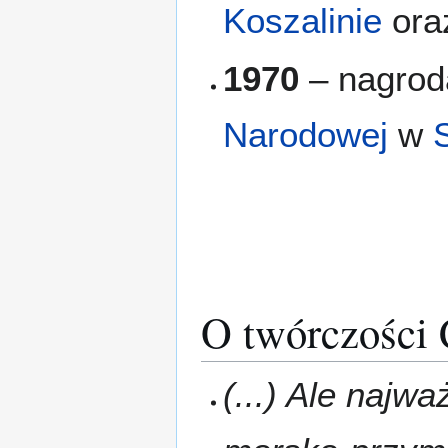
Koszalinie
ora
1970
– nagro
Narodowej
w
O twórczości
(...) Ale najw