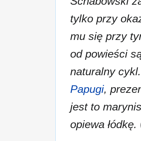
Schabowski za
tylko przy ok
mu się przy t
od powieści s
naturalny cykl
Papugi
, preze
jest to maryni
opiewa łódkę.