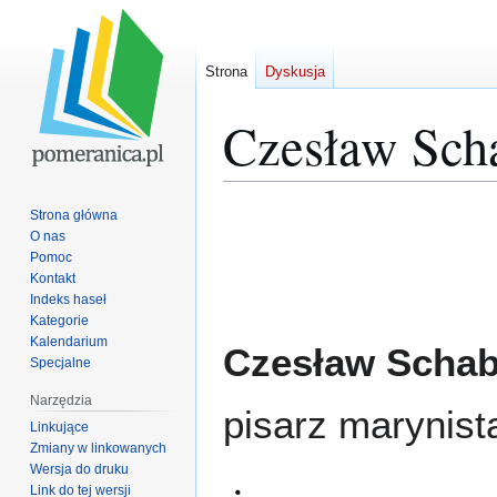
Strona
Dyskusja
Czesław Sch
Przejdź
Przejdź
Strona główna
do
do
O nas
Pomoc
nawigacji
wyszukiwania
Kontakt
Indeks haseł
Kategorie
Kalendarium
Czesław Scha
Specjalne
Narzędzia
pisarz marynista
Linkujące
Zmiany w linkowanych
Wersja do druku
Link do tej wersji