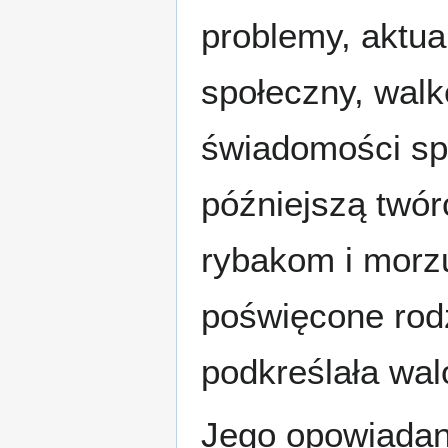
problemy, aktu
społeczny, walk
świadomości spo
późniejszą twó
rybakom i morzu
poświęcone rod
podkreślała wal
Jego opowiadani