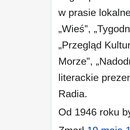
w prasie lokaln
„Wieś”, „Tygodni
„Przegląd Kultur
Morze”, „Nadodr
literackie prez
Radia.
Od 1946 roku by