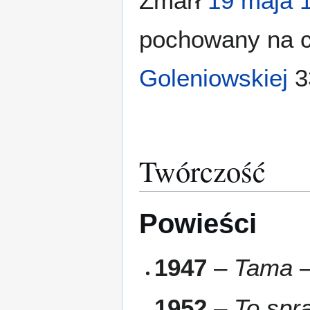
Zmarł
19 maja
pochowany na c
Goleniowskiej
3
Twórczość
Powieści
1947
–
Tama
–
1952
–
To spr