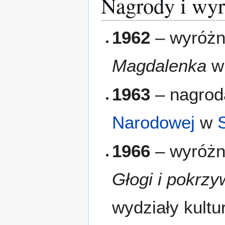
Nagrody i wyr
1962
– wyróżn
Magdalenka
w 
1963
– nagro
Narodowej
w
1966
– wyróżni
Głogi i pokrzy
wydziały kult