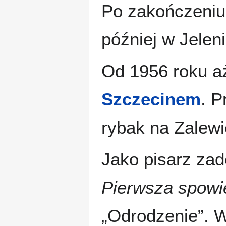
Po zakończeniu 
później w Jelen
Od 1956 roku aż
Szczecinem
. P
rybak na Zalewi
Jako pisarz za
Pierwsza spowi
„Odrodzenie”. 