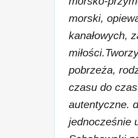
morsko-przymo
morski, opiewa
kanałowych, za
miłości.Tworz
pobrzeża, rodz
czasu do czas
autentyczne. 
jednocześnie u