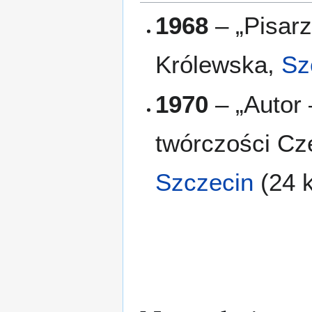
1968
– „Pisar
Królewska,
Sz
1970
– „Autor 
twórczości Cz
Szczecin
(24 k