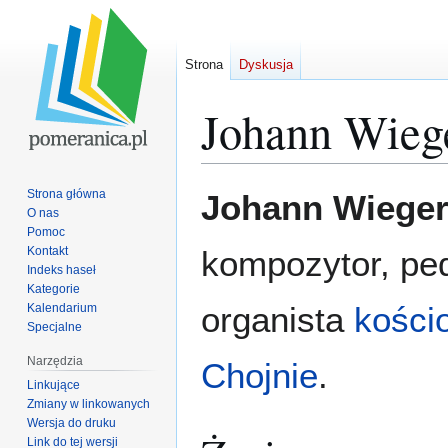
Strona
Dyskusja
Johann Wieg
Przejdź
Przejdź
Strona główna
Johann Wieger
do
do
O nas
Pomoc
nawigacji
wyszukiwania
Kontakt
kompozytor, pe
Indeks haseł
Kategorie
organista
kości
Kalendarium
Specjalne
Narzędzia
Chojnie
.
Linkujące
Zmiany w linkowanych
Wersja do druku
Link do tej wersji