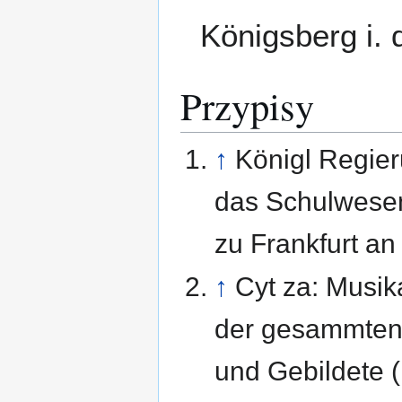
Königsberg i. 
Przypisy
↑
Königl Regier
das Schulwesen
zu Frankfurt an 
↑
Cyt za: Musik
der gesammten 
und Gebildete (