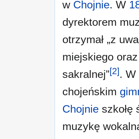
w
Chojnie
. W
1
dyrektorem muz
otrzymał „z uwa
miejskiego oraz
[
2
]
sakralnej”
. W
chojeńskim
gim
Chojnie
szkołę 
muzykę wokalną