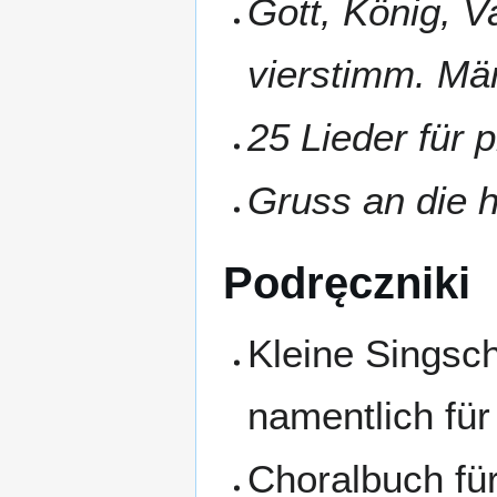
Gott, König, V
vierstimm. M
25 Lieder für 
Gruss an die 
Podręczniki
Kleine Singsc
namentlich für
Choralbuch fü