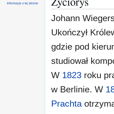
Życiorys
Informacje o tej stronie
Johann Wiegers
Ukończył Królew
gdzie pod kier
studiował kompo
W
1823
roku pr
w Berlinie. W
1
Prachta
otrzyma