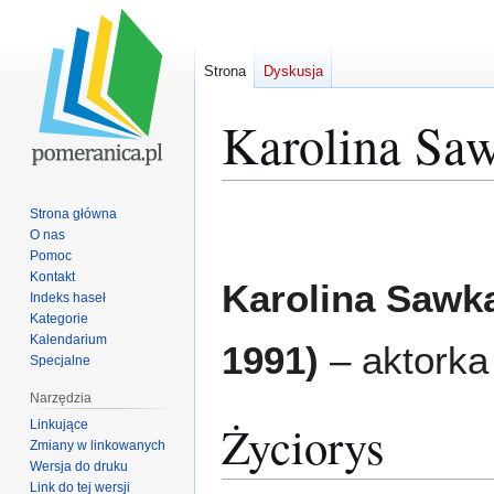
Strona
Dyskusja
Karolina Sa
Przejdź
Przejdź
Strona główna
do
do
O nas
Pomoc
nawigacji
wyszukiwania
Kontakt
Karolina Sawk
Indeks haseł
Kategorie
Kalendarium
1991)
– aktorka
Specjalne
Narzędzia
Życiorys
Linkujące
Zmiany w linkowanych
Wersja do druku
Link do tej wersji