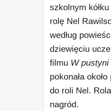
szkolnym kółku 
rolę Nel Rawils
według powieśc
dziewięciu uczes
filmu
W pustyni
pokonała około 
do roli Nel. Rol
nagród.