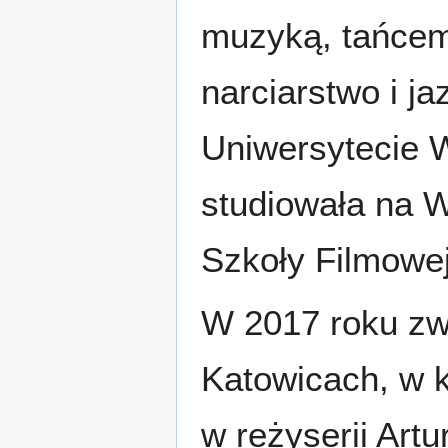
muzyką, tańcem 
narciarstwo i j
Uniwersytecie 
studiowała na 
Szkoły Filmowej.
W 2017 roku zw
Katowicach, w 
w reżyserii Art