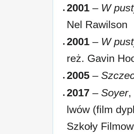
2001
–
W pust
Nel Rawilson
2001
–
W pust
reż. Gavin Hoo
2005
–
Szczec
2017
–
Soyer
,
lwów (film dy
Szkoły Filmow