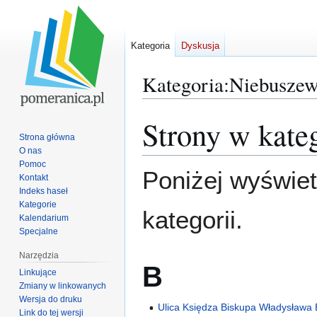
Kategoria
Dyskusja
Kategoria
:
Niebuszewo
Strony w kate
Przejdź
Przejdź
do
do
Strona główna
O nas
nawigacji
wyszukiwania
Pomoc
Poniżej wyświet
Kontakt
Indeks haseł
Kategorie
kategorii.
Kalendarium
Specjalne
Narzędzia
B
Linkujące
Zmiany w linkowanych
Wersja do druku
Ulica Księdza Biskupa Władysława
Link do tej wersji