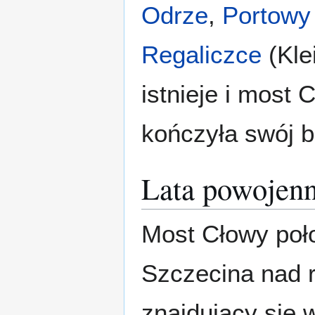
Odrze
,
Portowy
Regaliczce
(Kle
istnieje i most 
kończyła swój b
Lata powojen
Most Cłowy poło
Szczecina nad 
znajdujący się 