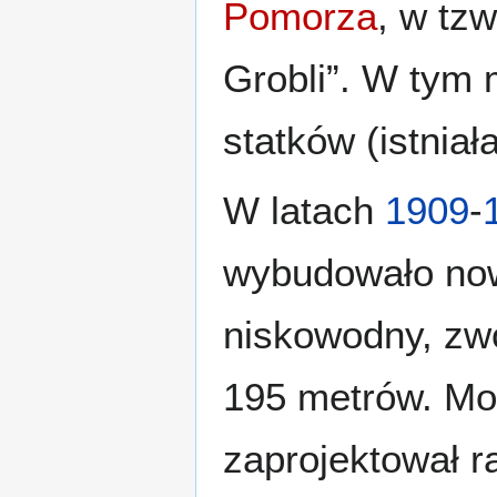
Pomorza
, w tz
Grobli”. W tym 
statków (istniał
W latach
1909
-
wybudowało no
niskowodny, zw
195 metrów. Mo
zaprojektował r