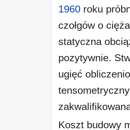
1960
roku próbn
czołgów o cięża
statyczna obci
pozytywnie. Stw
ugięć obliczen
tensometryczny
zakwalifikowana 
Koszt budowy m