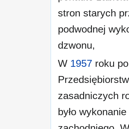
stron starych p
podwodnej wyko
dzwonu,
W
1957
roku po
Przedsiębiorstw
zasadniczych r
było wykonanie
zachodniego. W 