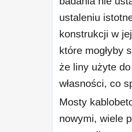
badania nie usta
ustaleniu istot
konstrukcji w je
które mogłyby 
że liny użyte d
własności, co s
Mosty kablobet
nowymi, wiele p