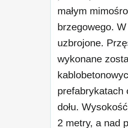
małym mimośrod
brzegowego. W t
uzbrojone. Przę
wykonane został
kablobetonowyc
prefabrykatach
dołu. Wysokość 
2 metry, a nad 