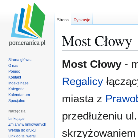
Strona
Dyskusja
Most Cłowy
Przejdź
Przejdź
Strona główna
Most Cłowy
- m
do
do
O nas
Pomoc
nawigacji
wyszukiwania
Kontakt
Regalicy
łącząc
Indeks haseł
Kategorie
miasta z
Prawo
Kalendarium
Specjalne
Narzędzia
przedłużeniu ul
Linkujące
Zmiany w linkowanych
skrzyżowaniem 
Wersja do druku
Link do tej wersji