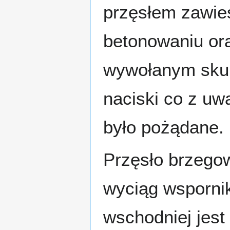
przęsłem zawies
betonowaniu ora
wywołanym skur
naciski co z uw
było pożądane.
Przęsło brzego
wyciąg wspornik
wschodniej jest