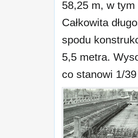
58,25 m, w tym 
Całkowita dług
spodu konstrukc
5,5 metra. Wyso
co stanowi 1/39