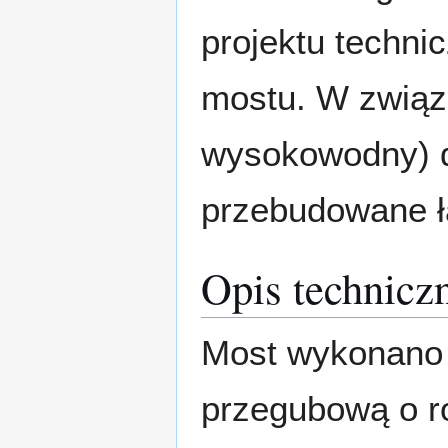
projektu techn
mostu. W związ
wysokowodny) d
przebudowane łą
Opis technicz
Most wykonano j
przegubową o ro