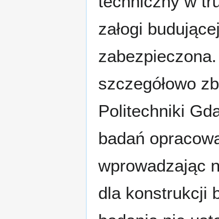
techniczny w tru
załogi budujące
zabezpieczona. 
szczegółowo zb
Politechniki Gd
badań opracowa
wprowadzając n
dla konstrukcj