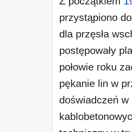
Z początkiem
1
przystąpiono d
dla przęsła ws
postępowały pl
połowie roku z
pękanie lin w p
doświadczeń w 
kablobetonowyc