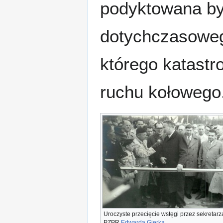
podyktowana był
dotychczasoweg
którego katastr
ruchu kołowego
Uroczyste przecięcie wstęgi przez sekretar
PZPR
Edwarda Gierka