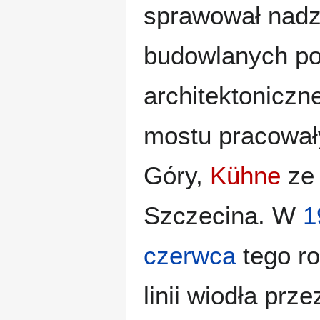
sprawował nadz
budowlanych po
architektoniczn
mostu pracowały
Góry,
Kühne
ze 
Szczecina. W
1
czerwca
tego ro
linii wiodła prz