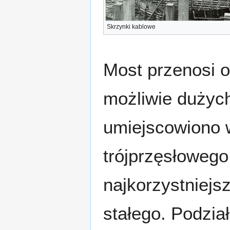
Skrzynki kablowe
Most przenosi o
możliwie dużyc
umiejscowiono 
trójprzęsłowego
najkorzystniej
stałego. Podzia