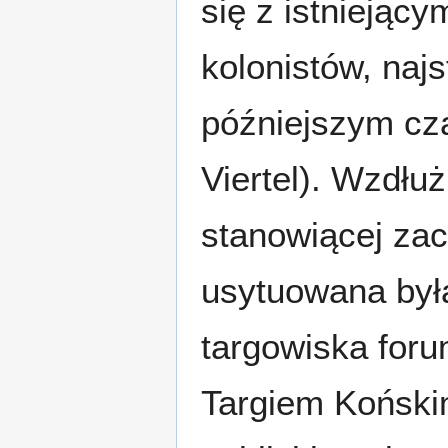
się z istniejąc
kolonistów, naj
późniejszym cz
Viertel). Wzdłuż
stanowiącej zac
usytuowana był
targowiska for
Targiem Koński