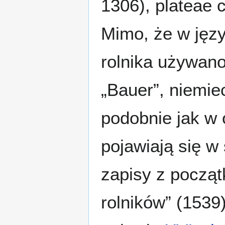
1306), plateae 
Mimo, że w jęz
rolnika używan
„Bauer”, niemie
podobnie jak w o
pojawiają się w
zapisy z począt
rolników” (1539)