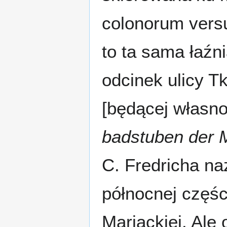
colonorum versu
to ta sama łaźn
odcinek ulicy T
[będącej własn
badstuben der 
C. Fredricha na
północnej częśc
Mariackiej. Ale