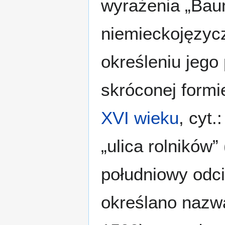
wyrażenia „Baum
niemieckojęzycz
określeniu jego 
skróconej formi
XVI wieku
, cyt.
„ulica rolników”
południowy odc
określano nazw