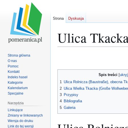
Strona
Dyskusja
Ulica Tkack
Przejdź
Przejdź
Strona główna
do
do
O nas
Pomoc
nawigacji
wyszukiwania
Kontakt
Spis treści
Indeks haseł
1
Ulica Rolnicza (Baustraße), obecna T
Kategorie
Kalendarium
2
Ulica Wielka Tkacka (Große Wollwebe
Specjalne
3
Przypisy
4
Bibliografia
Narzędzia
5
Galeria
Linkujące
Zmiany w linkowanych
Wersja do druku
Ulica Rolnicz
Link do tej wersji