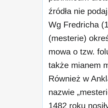
źródła nie poda
Wg Fredricha (
(mesterie) okreś
mowa o tzw. fol
także mianem m
Również w Ank
nazwie „mesteri
1482 roku nosił