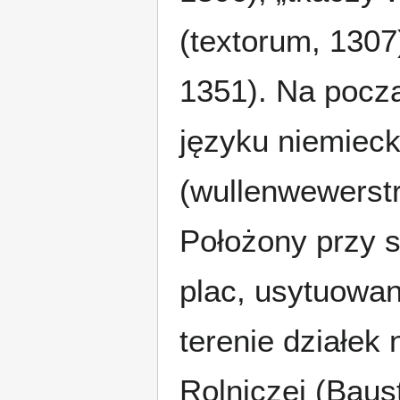
(textorum, 1307)
1351). Na pocz
języku niemieck
(wullenwewerstr
Położony przy st
plac, usytuowan
terenie działek
Rolniczej (Baus