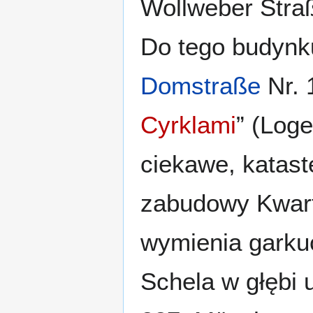
Wollweber Stra
Do tego budynk
Domstraße
Nr. 
Cyrklami
” (Loge
ciekawe, katas
zabudowy Kwar
wymienia garku
Schela w głębi 