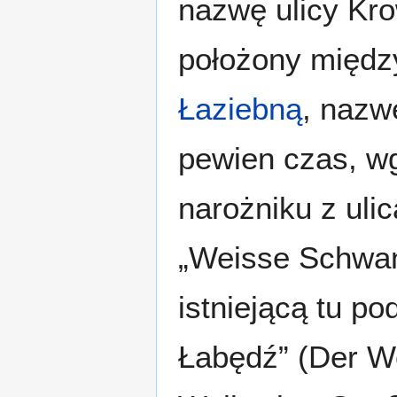
nazwę ulicy Kro
położony międz
Łaziebną
, nazw
pewien czas, wg
narożniku z ul
„Weisse Schwans
istniejącą tu p
Łabędź” (Der W