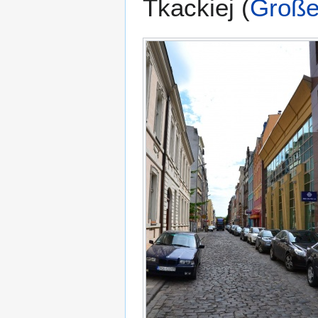
Tkackiej (
Große