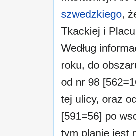
szwedzkiego
, ż
Tkackiej i Plac
Według informac
roku, do obszaru
od nr 98 [562=1
tej ulicy, oraz 
[591=56] po wsc
tym planie jest