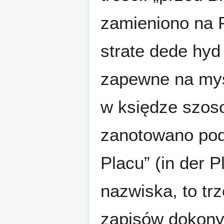
zamieniono na 
strate dede hyd 
zapewne na myśl
w księdze szos
zanotowano pod
Placu” (in der 
nazwiska, to tr
zapisów dokony