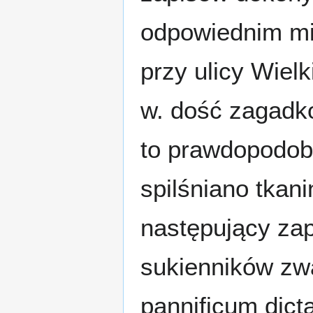
odpowiednim mi
przy ulicy Wielk
w. dość zagadk
to prawdopodob
spilśniano tkan
następujący zap
sukienników zwa
pannificum dict