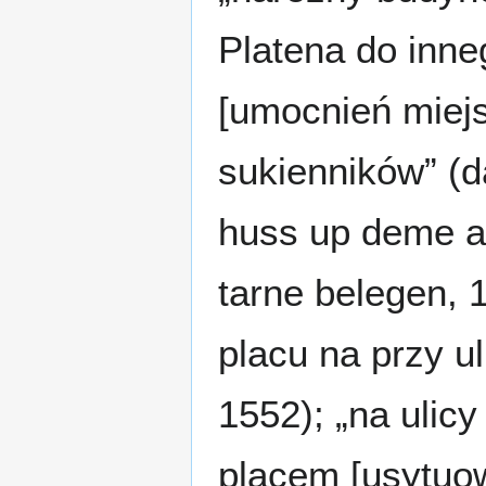
Platena do inne
[umocnień miejs
sukienników” (d
huss up deme a
tarne belegen, 1
placu na przy ul
1552); „na ulic
placem [usytuow