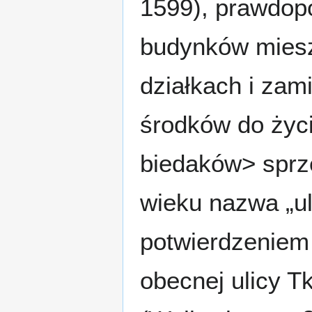
1599), prawdopo
budynków miesz
działkach i za
środków do życi
biedaków> sprze
wieku nazwa „ul
potwierdzeniem 
obecnej ulicy T