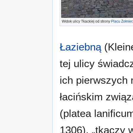
Widok ulicy Tkackiej od strony
Placu Żołnier
Łaziebną
(Klein
tej ulicy świad
ich pierwszych
łacińskim związ
(platea lanificu
1306), „tkaczy 