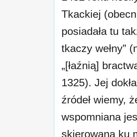
Tkackiej (obecn
posiadała tu ta
tkaczy wełny” (
„[łaźnią] bractw
1325). Jej dokł
źródeł wiemy, ż
wspomniana jest
skierowana ku m