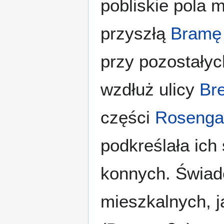
pobliskie pola m
przyszłą
Bramę
przy pozostałyc
wzdłuż ulicy
Bre
części
Rosenga
podkreślała ic
konnych. Świad
mieszkalnych, j