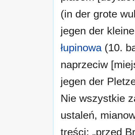
(in der grote w
jegen der klein
łupinowa
(10. ba
naprzeciw [mie
jegen der Pletz
Nie wszystkie 
ustaleń, mianow
treści: „przed 