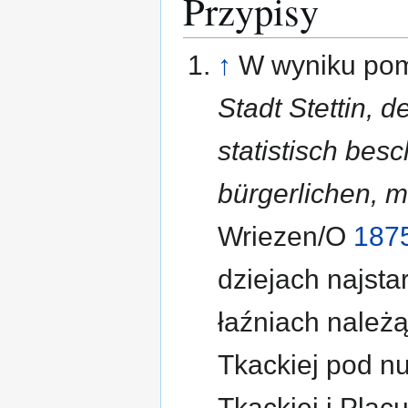
Przypisy
↑
W wyniku po
Stadt Stettin, 
statistisch bes
bürgerlichen, m
Wriezen/O
187
dziejach najst
łaźniach należą
Tkackiej pod n
Tkackiej i Plac