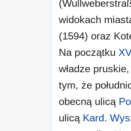
(Wullweberstraß
widokach miast
(1594) oraz Kot
Na początku
XV
władze pruskie,
tym, że południ
obecną ulicą
Po
ulicą
Kard. Wys