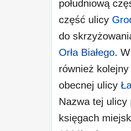
południową częś
część ulicy
Gro
do skrzyżowania
Orła Białego
. W
również kolejny
obecnej ulicy
Ła
Nazwa tej ulicy 
księgach miejsk