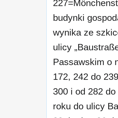
227=Mönchenstr
budynki gospoda
wynika ze szki
ulicy „Baustraße
Passawskim o n
172, 242 do 239
300 i od 282 do
roku do ulicy Ba