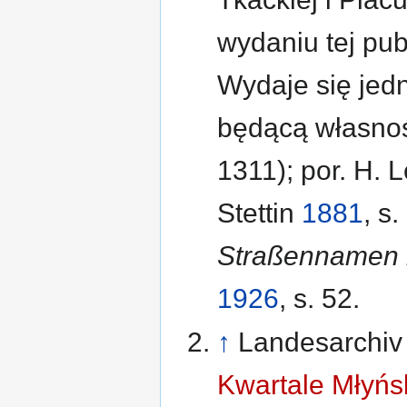
wydaniu tej pub
Wydaje się jedn
będącą własnoś
1311); por. H.
Stettin
1881
, s
Straßennamen i
1926
, s. 52.
↑
Landesarchiv
Kwartale Młyńs