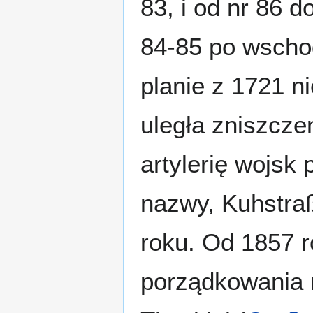
83, i od nr 86 d
84-85 po wschod
planie z 1721 n
uległa zniszcze
artylerię wojsk
nazwy, Kuhstra
roku. Od 1857 r
porządkowania 