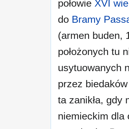
połowie
XVI wi
do
Bramy Passa
(armen buden, 
położonych tu 
usytuowanych n
przez biedaków
ta zanikła, gdy
niemieckim dla 