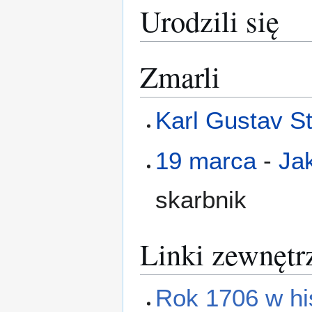
Urodzili się
Zmarli
Karl Gustav S
19 marca
-
Ja
skarbnik
Linki zewnętr
Rok 1706 w his