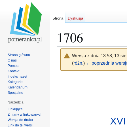
Strona
Dyskusja
1706
Strona główna
Wersja z dnia 13:58, 13 si
O nas
(
różn.
)
← poprzednia wersj
Pomoc
Kontakt
Indeks haseł
Przejdź
Przejdź
Kategorie
do
do
Kalendarium
nawigacji
wyszukiwania
Specjalne
Narzędzia
Linkujące
Zmiany w linkowanych
XVI
Wersja do druku
Link do tej wersji