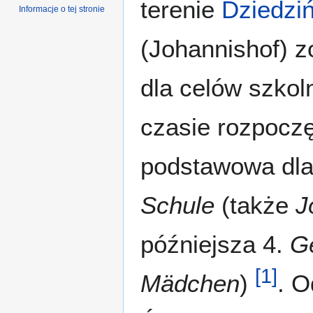
terenie
Dziedzi
Informacje o tej stronie
(Johannishof) 
dla celów szko
czasie rozpoczę
podstawowa dla
Schule
(także
J
późniejsza 4.
G
[
1
]
Mädchen
)
. 