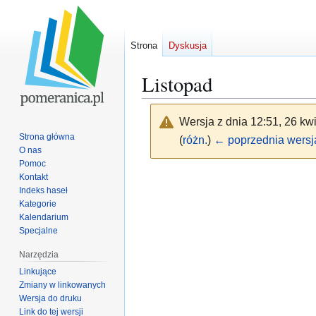
Strona
Dyskusja
Listopad
Wersja z dnia 12:51, 26 kw
Strona główna
(
różn.
)
← poprzednia wersj
O nas
Pomoc
Przejdź
Przejdź
Kontakt
Indeks haseł
do
do
Kategorie
nawigacji
wyszukiwania
Kalendarium
Specjalne
Narzędzia
Linkujące
Zmiany w linkowanych
Wersja do druku
Link do tej wersji