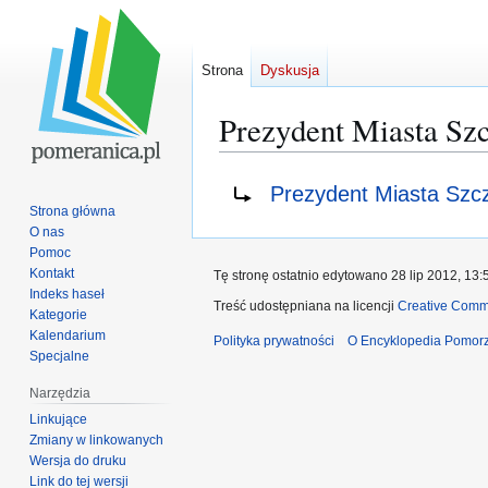
Strona
Dyskusja
Prezydent Miasta Sz
Przejdź
Przejdź
Przekierowanie do:
Prezydent Miasta Szc
do
do
Strona główna
nawigacji
wyszukiwania
O nas
Pomoc
Kontakt
Tę stronę ostatnio edytowano 28 lip 2012, 13:
Indeks haseł
Treść udostępniana na licencji
Creative Comm
Kategorie
Kalendarium
Polityka prywatności
O Encyklopedia Pomorz
Specjalne
Narzędzia
Linkujące
Zmiany w linkowanych
Wersja do druku
Link do tej wersji