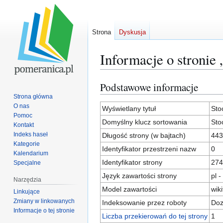
Strona
Dyskusja
Informacje o stronie
Podstawowe informacje
Przejdź
Przejdź
do
do
Strona główna
O nas
nawigacji
wyszukiwania
Wyświetlany tytuł
Sto
Pomoc
Domyślny klucz sortowania
Sto
Kontakt
Indeks haseł
Długość strony (w bajtach)
443
Kategorie
Identyfikator przestrzeni nazw
0
Kalendarium
Identyfikator strony
274
Specjalne
Język zawartości strony
pl -
Narzędzia
Model zawartości
wiki
Linkujące
Zmiany w linkowanych
Indeksowanie przez roboty
Doz
Informacje o tej stronie
Liczba przekierowań do tej strony
1