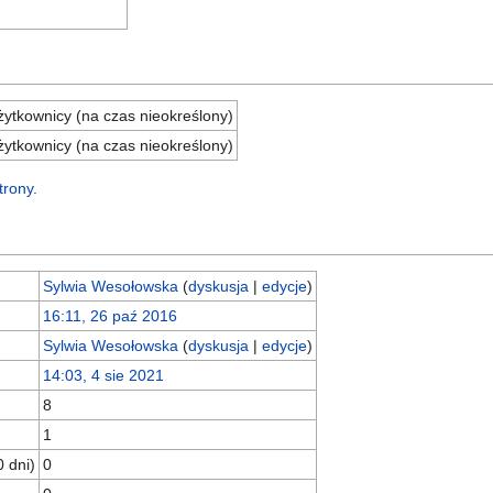
ytkownicy (na czas nieokreślony)
ytkownicy (na czas nieokreślony)
trony.
Sylwia Wesołowska
(
dyskusja
|
edycje
)
16:11, 26 paź 2016
Sylwia Wesołowska
(
dyskusja
|
edycje
)
14:03, 4 sie 2021
8
1
0 dni)
0