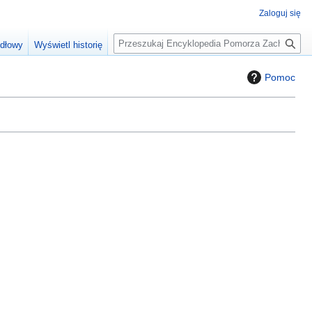
Zaloguj się
S
ódłowy
Wyświetl historię
z
u
Pomoc
k
a
j