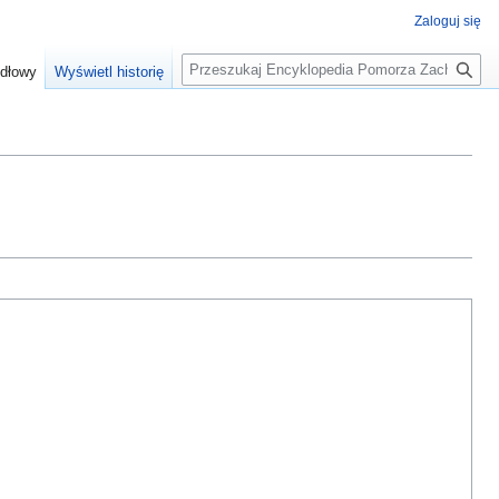
Zaloguj się
S
ódłowy
Wyświetl historię
z
u
k
a
j
.