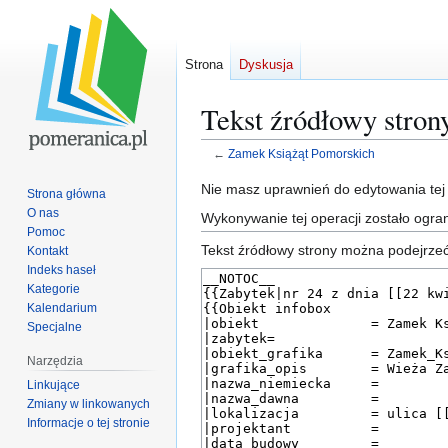
Strona
Dyskusja
Tekst źródłowy stro
←
Zamek Książąt Pomorskich
Przejdź
Przejdź
Nie masz uprawnień do edytowania tej
Strona główna
do
do
O nas
Wykonywanie tej operacji zostało ogra
nawigacji
wyszukiwania
Pomoc
Tekst źródłowy strony można podejrzeć
Kontakt
Indeks haseł
Kategorie
Kalendarium
Specjalne
Narzędzia
Linkujące
Zmiany w linkowanych
Informacje o tej stronie