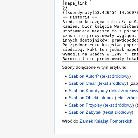
Strony dołączone w tym artykule:
Szablon:AutorP
(
tekst źródłowy
)
Szablon:Clear
(
tekst źródłowy
) (za
Szablon:Koordynaty
(
tekst źródłow
Szablon:Obiekt infobox
(
tekst źród
Szablon:Przypisy
(
tekst źródłowy
) 
Szablon:Zabytek
(
tekst źródłowy
)
Wróć do
Zamek Książąt Pomorskich
.