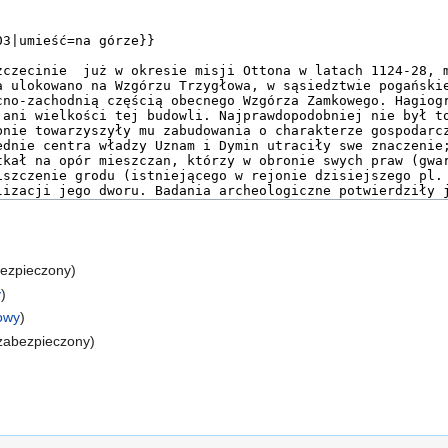
bezpieczony)
y
)
łowy
)
(zabezpieczony)