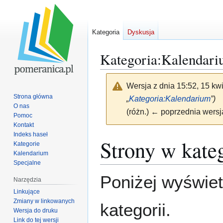
Kategoria
Dyskusja
Kategoria
:
Kalendariu
Wersja z dnia 15:52, 15 kw
Strona główna
„
Kategoria:Kalendarium
”)
O nas
(różn.) ← poprzednia wersja
Pomoc
Kontakt
Indeks haseł
Przejdź
Przejdź
Strony w kateg
Kategorie
do
do
Kalendarium
nawigacji
wyszukiwania
Specjalne
Poniżej wyświet
Narzędzia
Linkujące
Zmiany w linkowanych
kategorii.
Wersja do druku
Link do tej wersji