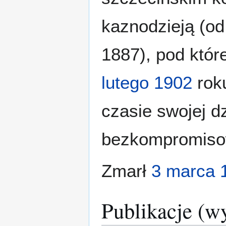
kaznodzieją (od
1887), pod któr
lutego
1902
rok
czasie swojej d
bezkompromisow
Zmarł
3 marca
Publikacje (w