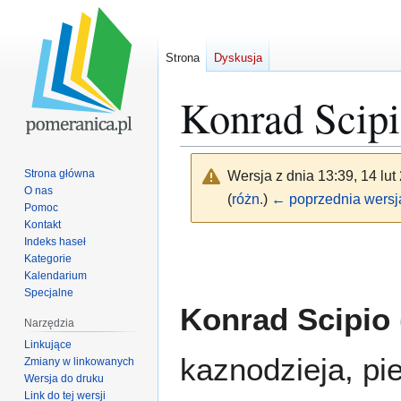
Strona
Dyskusja
Konrad Scip
Strona główna
Wersja z dnia 13:39, 14 lu
O nas
(
różn.
)
← poprzednia wersj
Pomoc
Kontakt
Indeks haseł
Przejdź
Przejdź
Kategorie
do
do
Kalendarium
nawigacji
wyszukiwania
Specjalne
Konrad Scipio
Narzędzia
Linkujące
kaznodzieja, pi
Zmiany w linkowanych
Wersja do druku
Link do tej wersji