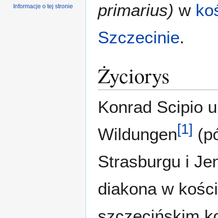
primarius)
w
ko
Informacje o tej stronie
Szczecinie
.
Życiorys
Konrad Scipio u
[
1
]
Wildungen
(pó
Strasburgu i Je
diakona w kości
szczecińskim ko